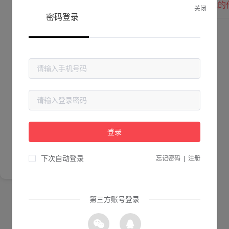
我的
关闭
密码登录
Lv. 0 |
作品数 ：
0
贡献值 ：
0
粉丝数 ：
0
简介
登录
尚未完善简介
下次自动登录
忘记密码
|
注册
第三方账号登录