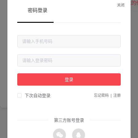
我的
关闭
密码登录
Lv. 0 |
作品数 ：
0
贡献值 ：
0
粉丝数 ：
0
简介
登录
尚未完善简介
下次自动登录
忘记密码
|
注册
第三方账号登录