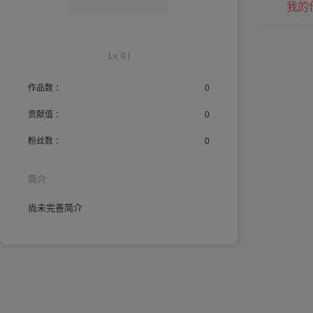
我的
Lv. 0 |
作品数 ：
0
贡献值 ：
0
粉丝数 ：
0
简介
尚未完善简介