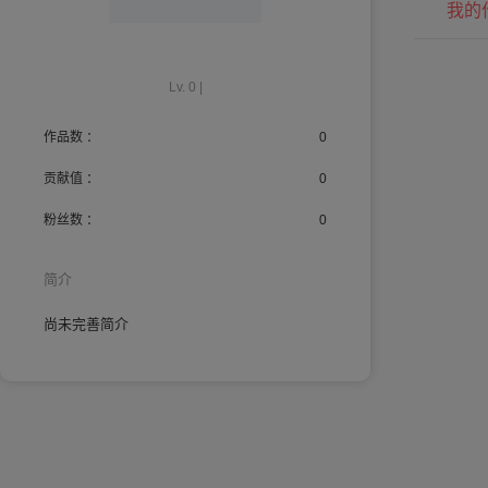
我的
Lv. 0 |
作品数 ：
0
贡献值 ：
0
粉丝数 ：
0
简介
尚未完善简介