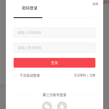
我的
关闭
密码登录
Lv. 0 |
作品数 ：
0
贡献值 ：
0
粉丝数 ：
0
简介
登录
尚未完善简介
下次自动登录
忘记密码
|
注册
第三方账号登录