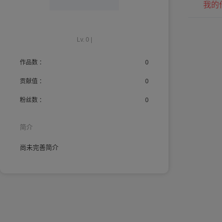
我的
Lv. 0 |
作品数 ：
0
贡献值 ：
0
粉丝数 ：
0
简介
尚未完善简介