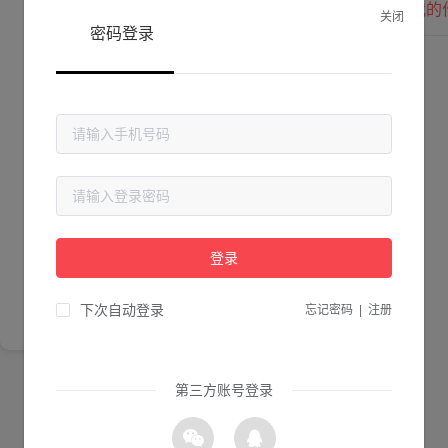
我的
关闭
密码登录
Lv. 0 |
作品数 ：
0
贡献值 ：
0
粉丝数 ：
0
简介
登录
尚未完善简介
下次自动登录
忘记密码
|
注册
第三方账号登录