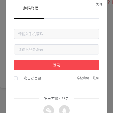
我的
关闭
密码登录
Lv. 0 |
作品数 ：
0
贡献值 ：
0
粉丝数 ：
0
简介
登录
尚未完善简介
下次自动登录
忘记密码
|
注册
第三方账号登录