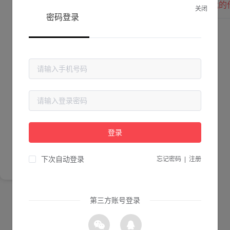
我的
关闭
密码登录
Lv. 0 |
作品数 ：
0
贡献值 ：
0
粉丝数 ：
0
简介
登录
尚未完善简介
下次自动登录
忘记密码
|
注册
第三方账号登录