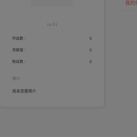
我的
Lv. 0 |
作品数 ：
0
贡献值 ：
0
粉丝数 ：
0
简介
尚未完善简介