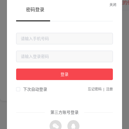
我的
关闭
密码登录
Lv. 0 |
作品数 ：
0
贡献值 ：
0
粉丝数 ：
0
简介
登录
尚未完善简介
下次自动登录
忘记密码
|
注册
第三方账号登录