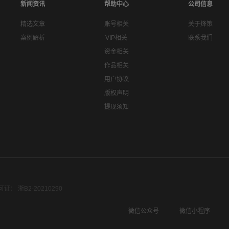
新闻资讯
帮助中心
公司信息
精选文章
账号相关
关于烽策
案例解析
VIP相关
联系我们
资金相关
作品相关
用户协议
版权声明
提现须知
： 浙B2-20210290
微信公众号
微信小程序