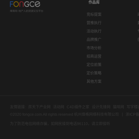
作品库
竞标提案
营推执行
活动执行
品牌推广
市场分析
招商运营
定位前策
定价策略
其他方案
友情链接:
房天下产业网
活动网
C4D插件之家
设计先锋网
猫啃网
写字楼
©2020 fongce.com.All rights reserved 杭州烽格网络科技有限公司
浙ICP备
为了防范电信网络诈骗，如网民接到电话96110，请立即接听