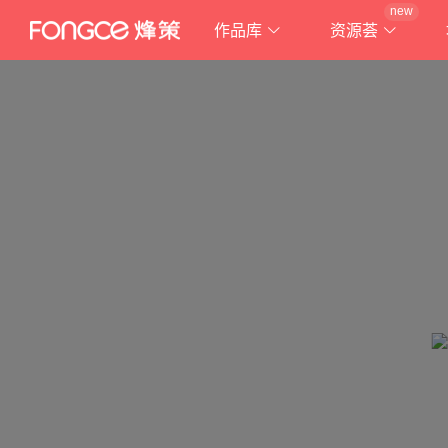
new
作品库
资源荟