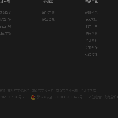
地产圈
资源荟
导航工具
动态圈子
企业案例
数据研究
兼职广场
企业资源
ppt模板
专业问答
地产门户
创意文案
灵感创意
设计素材
文案创作
休闲媒体
出租
苏州写字楼出租
南京写字楼出租
南京写字楼出租
设计师字库
2021007135号-2
浙公网安备 33010802011627号
增值电信业务经营许可证