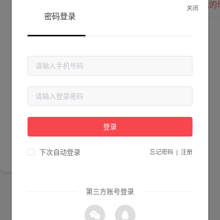
我的
关闭
密码登录
Lv. 0 |
作品数 ：
0
贡献值 ：
0
粉丝数 ：
0
简介
登录
尚未完善简介
下次自动登录
忘记密码
|
注册
第三方账号登录