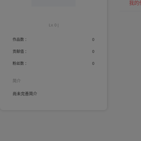
我的
Lv. 0 |
作品数 ：
0
贡献值 ：
0
粉丝数 ：
0
简介
尚未完善简介