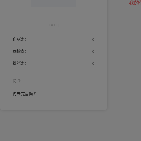
我的
Lv. 0 |
作品数 ：
0
贡献值 ：
0
粉丝数 ：
0
简介
尚未完善简介