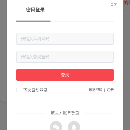
我的
关闭
密码登录
Lv. 0 |
作品数 ：
0
贡献值 ：
0
粉丝数 ：
0
简介
登录
尚未完善简介
下次自动登录
忘记密码
|
注册
第三方账号登录