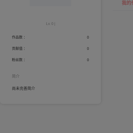
我的
Lv. 0 |
作品数 ：
0
贡献值 ：
0
粉丝数 ：
0
简介
尚未完善简介