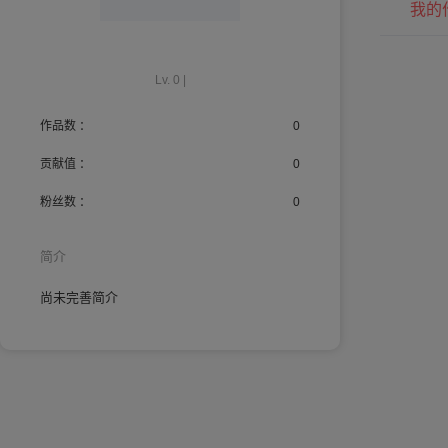
我的
Lv. 0 |
作品数 ：
0
贡献值 ：
0
粉丝数 ：
0
简介
尚未完善简介