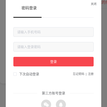
我的
关闭
密码登录
Lv. 0 |
作品数 ：
0
贡献值 ：
0
粉丝数 ：
0
简介
登录
尚未完善简介
下次自动登录
忘记密码
|
注册
第三方账号登录