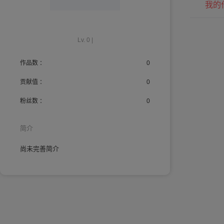
我的
Lv. 0 |
作品数 ：
0
贡献值 ：
0
粉丝数 ：
0
简介
尚未完善简介