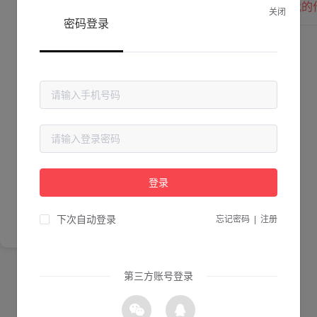
我的
关闭
密码登录
Lv. 0 |
作品数 ：
0
贡献值 ：
0
粉丝数 ：
0
简介
登录
尚未完善简介
下次自动登录
忘记密码
|
注册
第三方账号登录