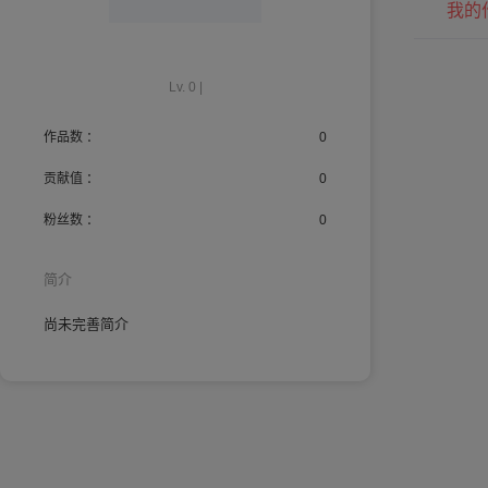
我的
Lv. 0 |
作品数 ：
0
贡献值 ：
0
粉丝数 ：
0
简介
尚未完善简介