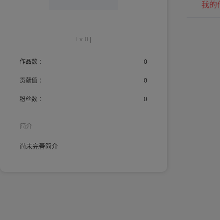
我的
Lv. 0 |
作品数 ：
0
贡献值 ：
0
粉丝数 ：
0
简介
尚未完善简介