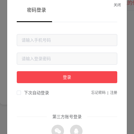
我的
关闭
密码登录
Lv. 0 |
作品数 ：
0
贡献值 ：
0
粉丝数 ：
0
简介
登录
尚未完善简介
下次自动登录
忘记密码
|
注册
第三方账号登录